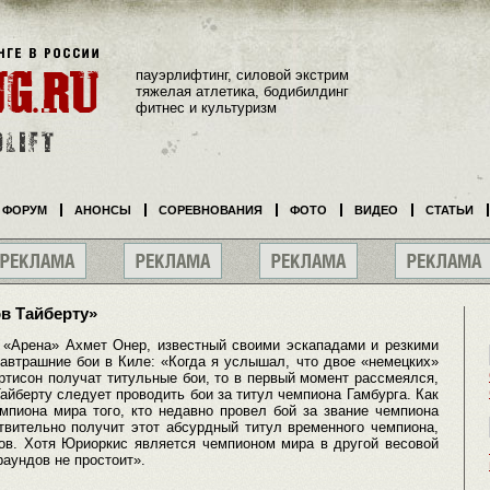
пауэрлифтинг, силовой экстрим
тяжелая атлетика, бодибилдинг
фитнес и культуризм
ФОРУМ
АНОНСЫ
СОРЕВНОВАНИЯ
ФОТО
ВИДЕО
СТАТЬИ
в Тайберту»
«Арена» Ахмет Онер, известный своими эскападами и резкими
автрашние бои в Киле: «Когда я услышал, что двое «немецких»
ртисон получат титульные бои, то в первый момент рассмеялся,
Тайберту следует проводить бои за титул чемпиона Гамбурга. Как
мпиона мира того, кто недавно провел бой за звание чемпиона
твительно получит этот абсурдный титул временного чемпиона,
ов. Хотя Юриоркис является чемпионом мира в другой весовой
 раундов не простоит».