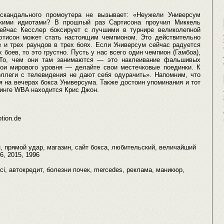
 скандального промоутера не вызывает: «Неужели Универсум
акими идиотами? В прошлый раз Сартисона проучил Миккель
Сейчас Кесслер боксирует с лучшими в турнире великолепной
ртисон может стать настоящим чемпионом. Это действительно
е и трех раундов в трех боях. Если Универсум сейчас радуется
боев, то это грустно. Пусть у нас всего один чемпион (Гамбоа),
. То, чем они там занимаются — это наклеивание фальшивых
бои мирового уровня — делайте свои местечковые поединки. К
оллеги с телевидения не дают себя одурачить». Напомним, что
 на вечерах бокса Универсума. Также достоин упоминания и тот
тинге WBA находится Крис Джон.
tion.de
н, прямой удар, магазин, сайт бокса, любительский, величайший
6, 2015, 1996
ci, автокредит, болезни почек, mercedes, реклама, маникюр,