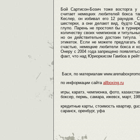
Бой Сартисон-Бозич тоже восторга у
считает немецких любителей бокса т
Кеслер, он избивал его 12 раундов. 
шестерки, а они делают вид, будто Са
глупо. Парень не простоял бы в турнир
количеству своих чемпионов и титульных 
но он действительно достоин титула
этикеток. Если не можете предлагать 
счастью, немецкие любители бокса и к
Онеру с 2004 года запрещено появляться
факт, что над Юриоркисом Гамбоа в рей
Бася, по материалам www.arenaboxpromo
по информации сайта
allboxing.ru
игры, каратэ, чемпионка, фото, казахста
боксер, пермь, самара, ижевск, март, 198
кредитные карты, стоимость квартир, guc
саранск, оренбург, уфа