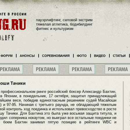
пауэрлифтинг, силовой экстрим
тяжелая атлетика, бодибилдинг
фитнес и культуризм
ФОРУМ
АНОНСЫ
СОРЕВНОВАНИЯ
ФОТО
ВИДЕО
СТАТЬИ
йоши Тачики
 профессиональном ринге российский боксер Александр Бахтин,
 Японии, в понедельник, 17 октября, защитил принадлежащий
чайшем весе, победив единогласным решением судей Масайоши
ы) и 97-95. Начиная с третьего раунда, не обладающий тяжелым
ой контроль ход поединка и использовал превосходство в росте
шу Тачики. Для Бахтина это была уже восьмая защита титула, и
едил соперника нокаутом, но выиграл все остальные поединки не
им боем Бахтин занимал пятую позицию в рейтинге WBC и