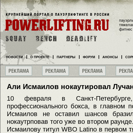
пауэрл
тяжела
фитнес
НОВОСТИ
О ПРОЕКТЕ
ПАРТНЕРЫ
ФОРУМ
АНОНСЫ
СОР
Али Исмаилов нокаутировал Лучан
10 февраля в Санкт-Петербурге
профессионального бокса, в главном п
Исмаилов не оставил шансов бразил
нокаутрповав того уже во втором раунде
Исмаилову титул WBO Latino в первом т