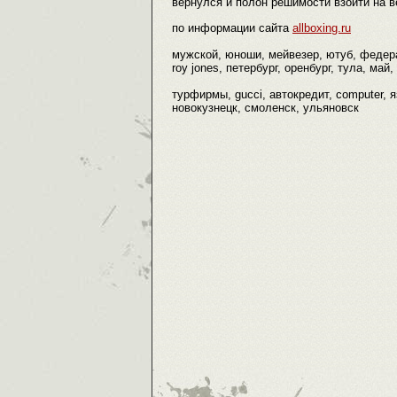
вернулся и полон решимости взойти на в
по информации сайта
allboxing.ru
мужской, юноши, мейвезер, ютуб, федер
roy jones, петербург, оренбург, тула, май,
турфирмы, gucci, автокредит, computer, 
новокузнецк, смоленск, ульяновск