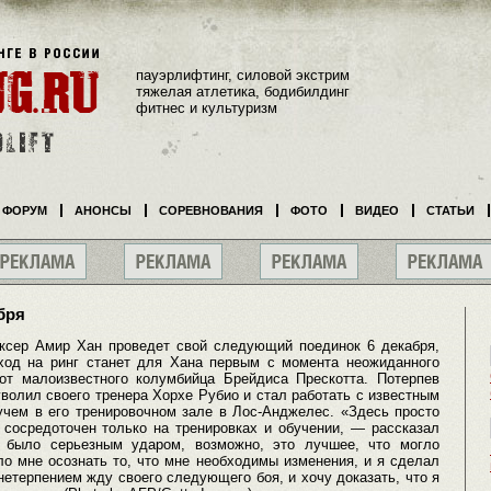
пауэрлифтинг, силовой экстрим
тяжелая атлетика, бодибилдинг
фитнес и культуризм
ФОРУМ
АНОНСЫ
СОРЕВНОВАНИЯ
ФОТО
ВИДЕО
СТАТЬИ
бря
оксер Амир Хан проведет свой следующий поединок 6 декабря,
ход на ринг станет для Хана первым с момента неожиданного
от малоизвестного колумбийца Брейдиса Прескотта. Потерпев
волил своего тренера Хорхе Рубио и стал работать с известным
чем в его тренировочном зале в Лос-Анджелес. «Здесь просто
 сосредоточен только на тренировках и обучении, — рассказал
 было серьезным ударом, возможно, это лучшее, что могло
ло мне осознать то, что мне необходимы изменения, и я сделал
нетерпением жду своего следующего боя, и хочу доказать, что я