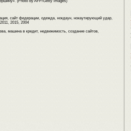
ершину». (Photo by AFP/Getty Images)
ация, сайт федерации, одежда, нокдаун, нокаутирующий удар,
 2011, 2015, 2004
язва, машина в кредит, недвижимость, создание сайтов,