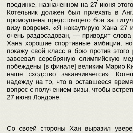
поединке, назначенном на 27 июня этого
Котельник должен был приехать в Анг
промоушена предстоящего боя за титул
визу вовремя. «Я нокаутирую Хана 27 и
очень раздосадован, — приводит слова
Хана хорошие спортивные амбиции, но
покажу свой класс в бою против этого 
завоевал серебряную олимпийскую ме
побеждены [в финале] великим Марио К
наше сходство заканчивается». Коте
надежду на то, что в оставшееся врем
вопрос с получением визы, чтобы встре
27 июня Лондоне.
Со своей стороны Хан выразил уверен