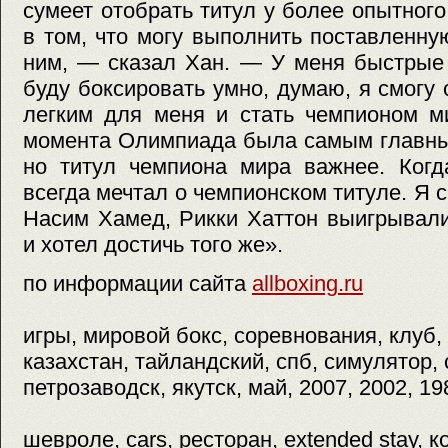
сумеет отобрать титул у более опытного
в том, что могу выполнить поставленну
ним, — сказал Хан. — У меня быстрые 
буду боксировать умно, думаю, я смогу 
легким для меня и стать чемпионом м
момента Олимпиада была самым главны
но титул чемпиона мира важнее. Когд
всегда мечтал о чемпионском титуле. Я 
Насим Хамед, Рикки Хаттон выигрывали
и хотел достичь того же».
по информации сайта
allboxing.ru
игры, мировой бокс, соревнования, клуб
казахстан, тайландский, спб, симулятор,
петрозаводск, якутск, май, 2007, 2002, 19
шевроле, cars, ресторан, extended stay, 