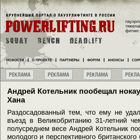
пауэрл
тяжела
фитнес
НОВОСТИ
О ПРОЕКТЕ
ПАРТНЕРЫ
ФОРУМ
АНОНСЫ
СОР
Андрей Котельник пообещал нока
Хана
Раздосадованный тем, что ему не удал
въезд в Великобританию 31-летний ч
полусреднем весе Андрей Котельник по
молодого и перспективного британского