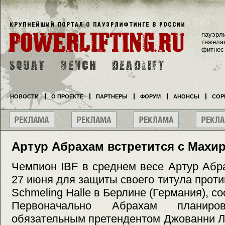
пауэрл
тяжела
фитнес
НОВОСТИ
О ПРОЕКТЕ
ПАРТНЕРЫ
ФОРУМ
АНОНСЫ
СОР
Артур Абрахам встретится с Махи
Чемпион IBF в среднем весе Артур Абр
27 июня для защиты своего титула прот
Schmeling Halle в Берлине (Германия), с
Первоначально Абрахам планиро
обязательным претендентом Джованни Ло