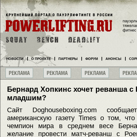
пауэрл
тяжела
фитнес
НОВОСТИ
О ПРОЕКТЕ
ПАРТНЕРЫ
ФОРУМ
АНОНСЫ
СОР
Бернард Хопкинс хочет реванша с
младшим?
Сайт Doghouseboxing.com сообщ
американскую газету Times о том, чт
чемпион мира в среднем весе Берна
желание провести матч-реванш с Ро