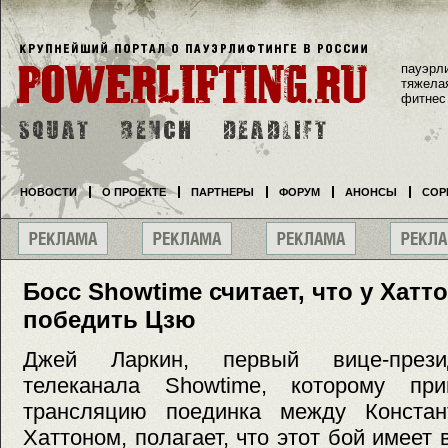
пауэрл
тяжела
фитнес
НОВОСТИ
О ПРОЕКТЕ
ПАРТНЕРЫ
ФОРУМ
АНОНСЫ
СОР
Босс Showtime считает, что у Хатт
победить Цзю
Джей Ларкин, первый вице-презид
телеканала Showtime, которому пр
трансляцию поединка между Конста
Хаттоном, полагает, что этот бой имеет