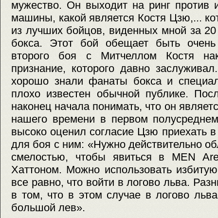
мужество. Он выходит на ринг против 
машины, какой является Костя Цзю,... к
из лучших бойцов, виденных мной за 20
бокса. Этот бой обещает быть очен
второго боя с Митчеллом Костя нак
признание, которого давно заслуживал
хорошо знали фанаты бокса и специал
плохо известен обычной публике. Пос
наконец начала понимать, что он являе
нашего времени в первом полусреднем
высоко оценил согласие Цзю приехать в
для боя с ним: «Нужно действительно о
смелостью, чтобы явиться в MEN Ar
Хаттоном. Можно использовать избитую
все равно, что войти в логово льва. Ра
в том, что в этом случае в логово льва
большой лев».