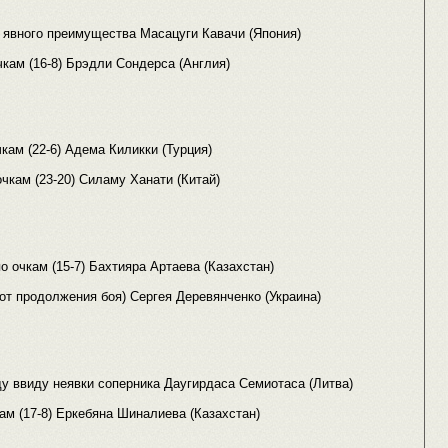
у явного преимущества Масацуги Кавачи (Япония)
чкам (16-8) Брэдли Сондерса (Англия)
ам (22-6) Адема Киликки (Турция)
чкам (23-20) Силаму Ханати (Китай)
 очкам (15-7) Бахтияра Артаева (Казахстан)
 от продолжения боя) Сергея Деревянченко (Украина)
у ввиду неявки соперника Даугирдаса Семиотаса (Литва)
ам (17-8) Еркебяна Шиналиева (Казахстан)