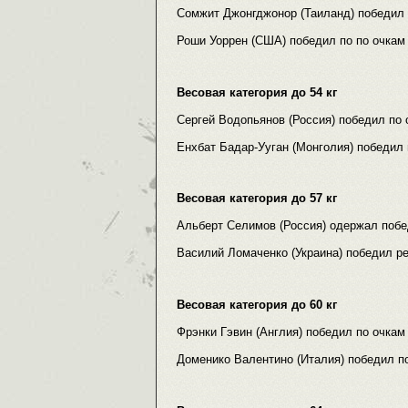
Сомжит Джонгджонор (Таиланд) победил п
Роши Уоррен (США) победил по по очкам
Весовая категория до 54 кг
Сергей Водопьянов (Россия) победил по 
Енхбат Бадар-Ууган (Монголия) победил 
Весовая категория до 57 кг
Альберт Селимов (Россия) одержал побед
Василий Ломаченко (Украина) победил ре
Весовая категория до 60 кг
Фрэнки Гэвин (Англия) победил по очкам 
Доменико Валентино (Италия) победил по