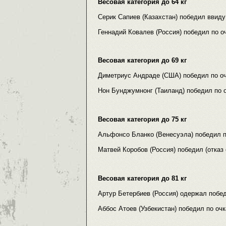
Весовая категория до 64 кг
Серик Сапиев (Казахстан) победил ввид
Геннадий Ковалев (Россия) победил по о
Весовая категория до 69 кг
Диметриус Андраде (США) победил по очк
Нон Бунджумнонг (Таиланд) победил по о
Весовая категория до 75 кг
Альфонсо Бланко (Венесуэла) победил по
Матвей Коробов (Россия) победил (отказ
Весовая категория до 81 кг
Артур Бетербиев (Россия) одержал побед
Аббос Атоев (Узбекистан) победил по очк