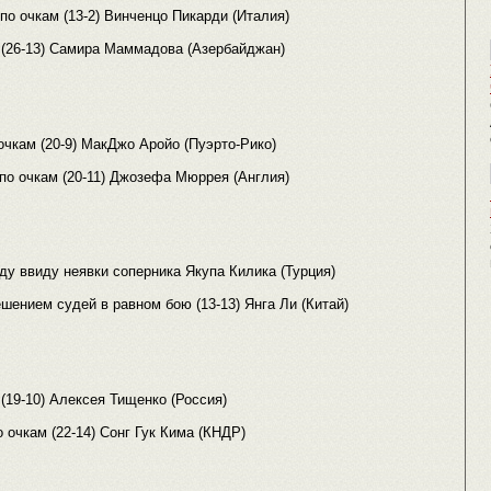
о очкам (13-2) Винченцо Пикарди (Италия)
 (26-13) Самира Маммадова (Азербайджан)
очкам (20-9) МакДжо Аройо (Пуэрто-Рико)
по очкам (20-11) Джозефа Мюррея (Англия)
у ввиду неявки соперника Якупа Килика (Турция)
шением судей в равном бою (13-13) Янга Ли (Китай)
(19-10) Алексея Тищенко (Россия)
 очкам (22-14) Сонг Гук Кима (КНДР)