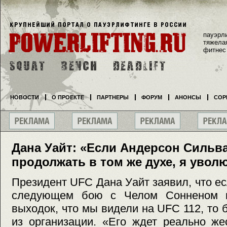
пауэрл
тяжела
фитнес
НОВОСТИ
О ПРОЕКТЕ
ПАРТНЕРЫ
ФОРУМ
АНОНСЫ
СОР
Дана Уайт: «Если Андерсон Сильва
продолжать в том же духе, я уволю
Президент UFC Дана Уайт заявил, что е
следующем бою с Челом Сонненом в
выходок, что мы видели на UFC 112, то 
из организации. «Его ждет реально же