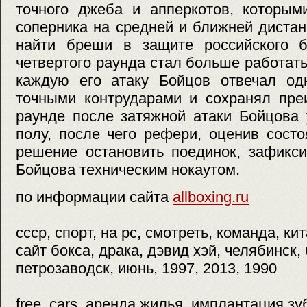
точного джеба и апперкотов, которым
соперника на средней и ближней диста
найти бреши в защите российского б
четвертого раунда стал больше работать
каждую его атаку Бойцов отвечал од
точными контрударами и сохранял пре
раунде после затяжной атаки Бойцова 
полу, после чего рефери, оценив сост
решение остановить поединок, зафикс
Бойцова техническим нокаутом.
по информации сайта
allboxing.ru
ссср, спорт, на pc, смотреть, команда, ки
сайт бокса, драка, дэвид хэй, челябинск,
петрозаводск, июнь, 1997, 2013, 1990
free, cars, аренда жилья, имплантация зу