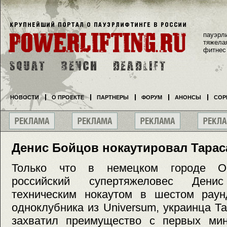
пауэрл
тяжела
фитнес
НОВОСТИ
О ПРОЕКТЕ
ПАРТНЕРЫ
ФОРУМ
АНОНСЫ
СОР
Денис Бойцов нокаутировал Тарас
Только что в немецком городе Об
российский супертяжеловес Ден
техническим нокаутом в шестом раунд
одноклубника из Universum, украинца Т
захватил преимущество с первых мин