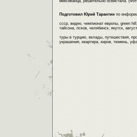
мексиканца, решительно освистала. (Фот
Подготовил Юрий Тарантин
по информ
ссср, видео, чемпионат европы, green hil
тайсона, псков, челябинск, якутск, август
туры в турцию, вклады, путешествия, пр
украшения, квартира, киров, тюмень, уф