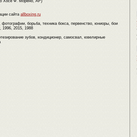
о Хосе Ф. Морено, АР)
ации сайта
allboxing.ru
l, фотографии, борьба, техника бокса, первенство, юниоры, бои
, 1996, 2015, 1988
отезирование зубов, кондиционер, самосвал, ювелирные
а