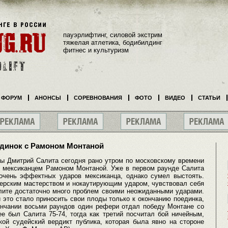
пауэрлифтинг, силовой экстрим
тяжелая атлетика, бодибилдинг
фитнес и культуризм
ФОРУМ
АНОНСЫ
СОРЕВНОВАНИЯ
ФОТО
ВИДЕО
СТАТЬИ
единок с Рамоном Монтаной
 Дмитрий Салита сегодня рано утром по московскому времени
 мексиканцем Рамоном Монтаной. Уже в первом раунде Салита
очень эффектных ударов мексиканца, однако сумел выстоять.
ерским мастерством и нокаутирующим ударом, чувствовал себя
алите достаточно много проблем своими неожиданными ударами.
 это стало приносить свои плоды только к окончанию поединка,
кончании восьми раундов один рефери отдал победу Монтане со
ее был Салита 75-74, тогда как третий посчитал бой ничейным,
акой судейский вердикт публика, которая была явно на стороне