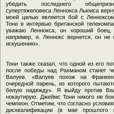
убедить последнего общепризн
супертяжеловеса Леннокса Льюиса верну
моей целью является бой с Ленноксо
Тони в интервью британской телекомп
уважаю Леннокса, он хороший боец, 
например, я. Леннокс вернется, он не
искушению».
Тони также сказал, что одной из его 
после победы над Рахманом станет 
Валуев. «Валуев похож на Франкен
очередной парень, из которого пытаю
белую надежду». Я выйду против Вал
нокаутирую. Джеймс Тони никого не бо
чемпион. Отметим, что согласно услови
дисквалификации (в мае прошлого 