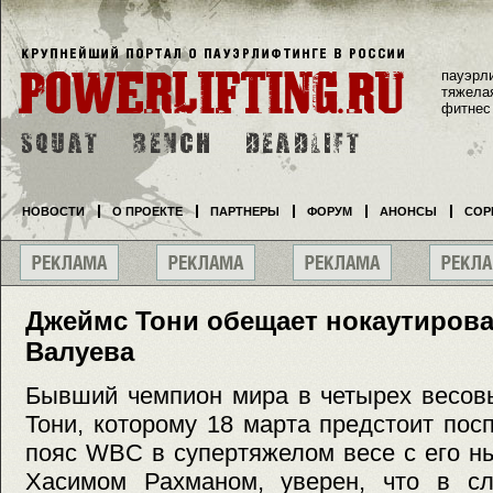
пауэрл
тяжела
фитнес
НОВОСТИ
О ПРОЕКТЕ
ПАРТНЕРЫ
ФОРУМ
АНОНСЫ
СОР
Джеймс Тони обещает нокаутиров
Валуева
Бывший чемпион мира в четырех весов
Тони, которому 18 марта предстоит пос
пояс WBC в супертяжелом весе с его 
Хасимом Рахманом, уверен, что в с