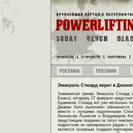
НОВОСТИ
О ПРОЕКТЕ
ПАРТНЕРЫ
Эмануэль Стюард верит в Джонат
Знаменитый тренер Эмануэль Стюард в
Бэнкса, которому 27 февраля предстои
Адамеком. Стюард вот уже несколько ле
Джаван Хилл выполняет обязанности т
вместе с лучшими подопечными Стюа
Ленноксом Льюисом и Владимиром Кли
предстоящем поединке за титул чемпио
подростком он тренировался рядом с Л
является основным спарринг-партнеро