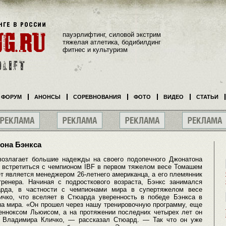
пауэрлифтинг, силовой экстрим
тяжелая атлетика, бодибилдинг
фитнес и культуризм
ФОРУМ
АНОНСЫ
СОРЕВНОВАНИЯ
ФОТО
ВИДЕО
СТАТЬИ
она Бэнкса
озлагает большие надежды на своего подопечного Джонатона
т встретиться с чемпионом IBF в первом тяжелом весе Томашем
т является менеджером 26-летнего американца, а его племянник
ренера. Начиная с подросткового возраста, Бэнкс занимался
рда, в частности с чемпионами мира в супертяжелом весе
чко, что вселяет в Стюарда уверенность в победе Бэнкса в
на мира. «Он прошел через нашу тренировочную программу, еще
енноксом Льюисом, а на протяжении последних четырех лет он
м Владимира Кличко, — рассказал Стюард. — Так что он уже