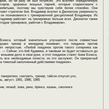
ром, но ни разу не был потрясен. Это вселяет определенную
ксеров, здоровых мощных парней, которые спаринговали с
избитыми, поэтому мы чувствуем себя более спокойно. Они
чают стратегии боя. Владимир вселил в Джонатона уверенность
о он познакомился с тренировочной дисциплиной Владимира. Из
Владимир работает на тренировках больше всех. Джонатон также
етодов тренировок, работая с Владимиром».
энкса, который значительно улучшился после совместных
днако тренер и менеджер понимает, что поединок против
т непростым. «Любой поединок против такого соперника как
 — Сейчас это бой Адамека, и таковым он будет оставаться до
мы возьмем дело в свои руки, и этот поединок станет боем Бэнкса.
ть все необходимые почести, он это заслужил. Он прекрасный
на тяжелый наполненный действиями поединок».
, панкратион, смотреть, тренер, тайсон откусил ухо,
, август, 1991, 1986, 1985
чик, renault, язва, рено, брянск, казань, смоленск