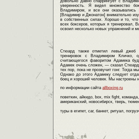
довольно давно спаррингует с Владими
уверенность. Я видел множество бо
Владимиром, и все они оказывались 
[Владимир и Джонатон] внимательно изу
в собственных силах. Хорошо и то, чт
всех боксеров, которых я тренировал, 
освоил несколько новых упражнений и м
Стюард также отметил левый джеб Б
тренировок с Владимиром Кличко, о
считающегося фаворитом Адамека буде
Адамек очень сложен, — сказал Стюард.
тех пор, пока не прозвучит гонг. Тогда 
Однако до этого Адамеку следует отда
боец и хороший человек. Мы настроены 
по информации сайта
allboxing.ru
поветкин, айкидо, box, mix fight, команда
американский, новосибирск, тверь, тюмень
туры в египет, car, банкет, ритуал, погруз