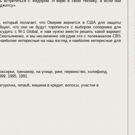
ь встретиться с Федором. Я верю в свою технику, а если бой
-джитсу».
ер, который полагает, что Оверим вернется в США для защиты
общил, что они не будут торопиться с выбором соперника для
судить с M-1 Global, и нам нужно вместе решить какой вариант
Емельяненко, и мы несомненно обсудим это с телеканалом CBS
наиболее интересные на наш взгляд и наиболее интересные для
боксерки, тренажер, на улице, ринг, первенство, холифилд,
999, 1995, 1991
егурочка, renault, машина в кредит, волосы, участки в