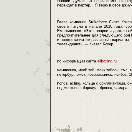
Японии. Думаю, что сейчас моя очеред
перейдет в партер... Я верю в свое джиу
Глава компании Strikeforce Скотт Кок
своего титула в начале 2010 года, со
Емельяненко. «Этот вопрос я должен об
предпочтительнее для следующего боя 
и предоставим им различные варианты, 
телевидения», — сказал Кокер.
по информации сайта
allboxing.ru
чемпионка, муай тай, майк тайсон, смс, 
петербург, омск, новороссийск, ноябрь, 1
honda, acting, кольца с бриллиантами, сн
подмосковье, барнаул, брянск, самара