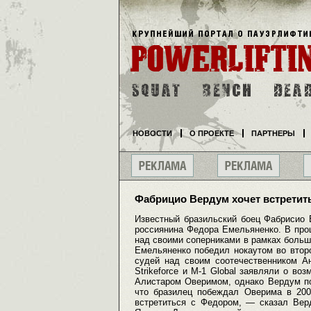
НОВОСТИ
О ПРОЕКТЕ
ПАРТНЕРЫ
Фабрицио Вердум хочет встретит
Известный бразильский боец Фабрисио
россиянина Федора Емельяненко. В про
над своими соперниками в рамках большо
Емельяненко победил нокаутом во втор
судей над своим соотечественником А
Strikeforce и M-1 Global заявляли о в
Алистаром Оверимом, однако Вердум пол
что бразилец побеждал Оверима в 200
встретиться с Федором, — сказал Ве