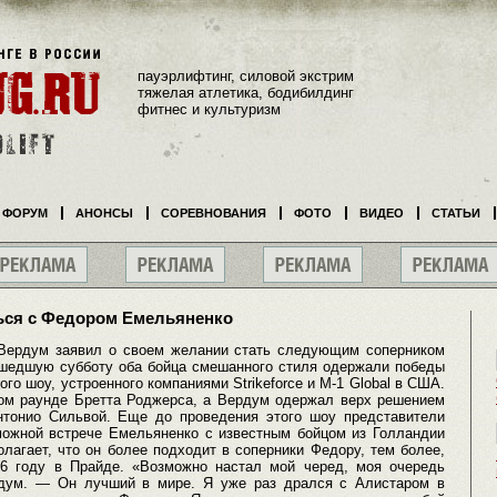
пауэрлифтинг, силовой экстрим
тяжелая атлетика, бодибилдинг
фитнес и культуризм
ФОРУМ
АНОНСЫ
СОРЕВНОВАНИЯ
ФОТО
ВИДЕО
СТАТЬИ
ься с Федором Емельяненко
 Вердум заявил о своем желании стать следующим соперником
шедшую субботу оба бойца смешанного стиля одержали победы
го шоу, устроенного компаниями Strikeforce и M-1 Global в США.
ом раунде Бретта Роджерса, а Вердум одержал верх решением
нтонио Сильвой. Еще до проведения этого шоу представители
озможной встрече Емельяненко с известным бойцом из Голландии
агает, что он более подходит в соперники Федору, тем более,
6 году в Прайде. «Возможно настал мой черед, моя очередь
рдум. — Он лучший в мире. Я уже раз дрался с Алистаром в