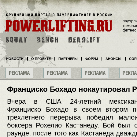
пауэрл
тяжела
фитнес
НОВОСТИ
О ПРОЕКТЕ
ПАРТНЕРЫ
ФОРУМ
АНОНСЫ
СОР
Франциско Бохадо нокаутировал Р
Вчера в США 24-летний мексиканс
Франциско Бохадо в своем втором п
трехлетнего перерыва победил малоиз
боксера Рохелио Кастанеду. Бой был 
раунде, после того как Кастанеда дваж