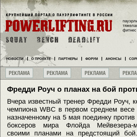
пауэрл
тяжела
фитнес
НОВОСТИ
О ПРОЕКТЕ
ПАРТНЕРЫ
ФОРУМ
АНОНСЫ
СОР
Фредди Роуч о планах на бой про
Вчера известный тренер Фредди Роуч, к
чемпиона WBC в первом среднем весе 
назначенному на 5 мая поединку против
боксеров мира Флойда Мейвезера-м
своими планами на предстоящий бой