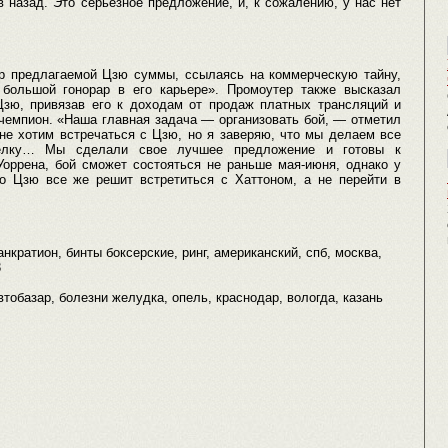
назад. Это серьезное предложение, и, к сожалению, у нас нет
ер предлагаемой Цзю суммы, ссылаясь на коммерческую тайну,
 большой гонорар в его карьере». Промоутер также высказал
 Цзю, привязав его к доходам от продаж платных трансляций и
 чемпион. «Наша главная задача — организовать бой, — отметил
не хотим встречаться с Цзю, но я заверяю, что мы делаем все
делку… Мы сделали свое лучшее предложение и готовы к
оррена, бой сможет состояться не раньше мая-июня, однако у
то Цзю все же решит встретиться с Хаттоном, а не перейти в
панкратион, бинты боксерские, ринг, американский, спб, москва,
3
автобазар, болезни желудка, опель, краснодар, вологда, казань