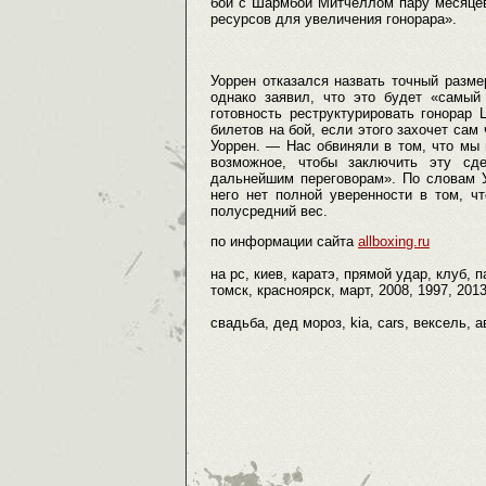
бой с Шармбой Митчеллом пару месяцев 
ресурсов для увеличения гонорара».
Уоррен отказался назвать точный разм
однако заявил, что это будет «самый
готовность реструктурировать гонорар
билетов на бой, если этого захочет сам
Уоррен. — Нас обвиняли в том, что мы 
возможное, чтобы заключить эту с
дальнейшим переговорам». По словам У
него нет полной уверенности в том, ч
полусредний вес.
по информации сайта
allboxing.ru
на pc, киев, каратэ, прямой удар, клуб, 
томск, красноярск, март, 2008, 1997, 201
свадьба, дед мороз, kia, cars, вексель, 