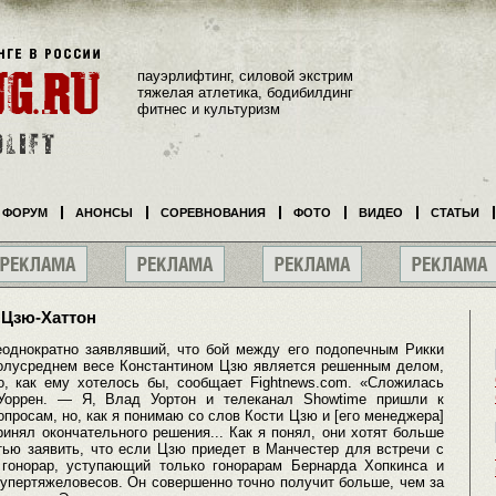
пауэрлифтинг, силовой экстрим
тяжелая атлетика, бодибилдинг
фитнес и культуризм
ФОРУМ
АНОНСЫ
СОРЕВНОВАНИЯ
ФОТО
ВИДЕО
СТАТЬИ
 Цзю-Хаттон
еоднократно заявлявший, что бой между его подопечным Рикки
олусреднем весе Константином Цзю является решенным делом,
то, как ему хотелось бы, сообщает Fightnews.com. «Сложилась
 Уоррен. — Я, Влад Уортон и телеканал Showtime пришли к
росам, но, как я понимаю со слов Кости Цзю и [его менеджера]
инял окончательного решения... Как я понял, они хотят больше
стью заявить, что если Цзю приедет в Манчестер для встречи с
 гонорар, уступающий только гонорарам Бернарда Хопкинса и
супертяжеловесов. Он совершенно точно получит больше, чем за