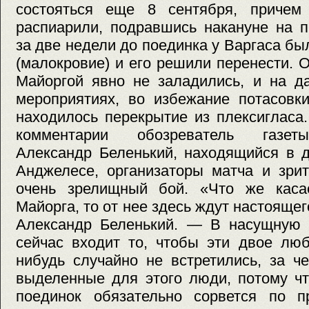
состояться еще 8 сентября, причем
распиарили, подравшись накануне на п
за две недели до поединка у Варгаса б
(малокровие) и его решили перенести. 
Майоргой явно не заладились, и на д
мероприятиях, во избежание потасовк
находилось перекрытие из плексигласа
комментарии обозреватель газеты
Александр Беленький, находящийся в 
Анджелесе, организаторы матча и зри
очень зрелищный бой. «Что же касае
Майорга, то от нее здесь ждут настояще
Александр Беленький. — В насущную з
сейчас входит то, чтобы эти двое люб
нибудь случайно не встретились, за ч
выделенные для этого люди, потому ч
поединок обязательно сорвется по п