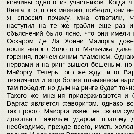
кончины одного из участников. Когда 
Кинга, кто, по их мнению, победит, они н
Я спросил почему. Мне ответили, ч
наступил на те же грабли еще раз и 
объяснений было ясно, что они имели 
Оскаром Де Ла Хойей Майорга дове
воспитанного Золотого Мальчика даже
горения, причем синим пламенем. Однак
нервами и на ринг вышел бешеным, но
Майоргу. Теперь того же ждут и от Ва
техничном и еще более пламенном вари
там победит, но дым на ринге будет точ
Такого же мнения придерживаются и б
Варгас является фаворитом, однако вс
так просто. Майорга известен своим с
довольно тяжелым ударом, поэтому 
необходимо, прежде всего, иметь холо