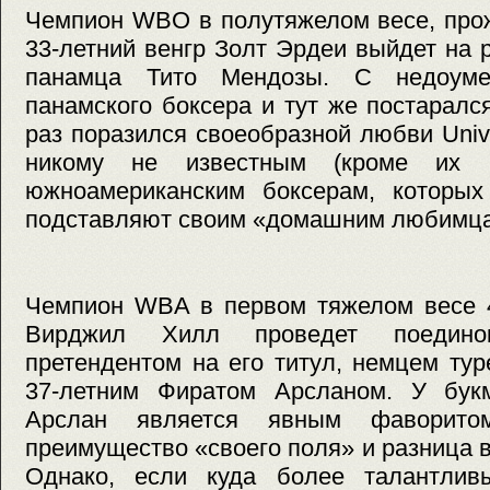
Чемпион WBO в полутяжелом весе, про
33-летний венгр Золт Эрдеи выйдет на р
панамца Тито Мендозы. С недоуме
панамского боксера и тут же постаралс
раз поразился своеобразной любви Univ
никому не известным (кроме их р
южноамериканским боксерам, которых
подставляют своим «домашним любимц
Чемпион WBA в первом тяжелом весе 4
Вирджил Хилл проведет поедино
претендентом на его титул, немцем ту
37-летним Фиратом Арсланом. У бук
Арслан является явным фаворито
преимущество «своего поля» и разница в
Однако, если куда более талантлив