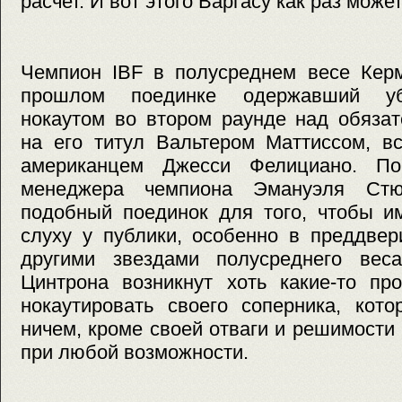
расчет. И вот этого Варгасу как раз может
Чемпион IBF в полусреднем весе Керм
прошлом поединке одержавший уб
нокаутом во втором раунде над обяза
на его титул Вальтером Маттиссом, вс
американцем Джесси Фелициано. П
менеджера чемпиона Эмануэля Стю
подобный поединок для того, чтобы и
слуху у публики, особенно в преддве
другими звездами полусреднего вес
Цинтрона возникнут хоть какие-то пр
нокаутировать своего соперника, кот
ничем, кроме своей отваги и решимости
при любой возможности.