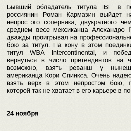
Бывший обладатель титула IBF в п
россиянин Роман Кармазин выйдет н
непростого соперника, двукратного ч
среднем весе мексиканца Алехандро Г
дважды проигрывал на профессионально
бою за титул. На кону в этом поединк
титул WBA Intercontinental, и поб
вернуться в число претендентов на ч
возможно, взять реванш у нынеш
американца Кори Спинкса. Очень надею
взять верх в этом непростом бою, 
которой так не хватает в его карьере в п
24 ноября