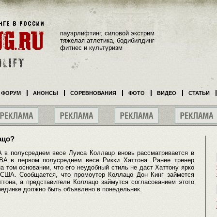
пауэрлифтинг, силовой экстрим
тяжелая атлетика, бодибилдинг
фитнес и культуризм
ФОРУМ
АНОНСЫ
СОРЕВНОВАНИЯ
ФОТО
ВИДЕО
СТАТЬИ
ацо?
 в полусреднем весе Луиса Коллацо вновь рассматривается в
BA в первом полусреднем весе Рикки Хаттона. Ранее тренер
 том основании, что его неудобный стиль не даст Хаттону ярко
 США. Сообщается, что промоутер Коллацо Дон Кинг займется
ттона, а представители Коллацо займутся согласованием этого
единке должно быть объявлено в понедельник.