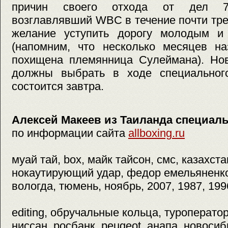
причин своего отхода от дел 73
возглавлявший WBC в течение почти тре
желание уступить дорогу молодым и
(напомним, что несколько месяцев н
похищена племянница Сулеймана). Но
должны выбрать в ходе специального
состоится завтра.
Алексей Макеев из Таиланда специаль
по информации сайта
allboxing.ru
муай тай, box, майк тайсон, смс, казахст
нокаутирующий удар, федор емельяненко,
вологда, тюмень, ноябрь, 2007, 1987, 199
editing, обручальные кольца, туроперато
ниссан, росбанк, peugeot, анапа, новосиб