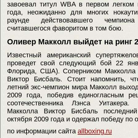
завоевал титул WBA в первом легком 
года, неожиданно для многих нокаут
раунде действовавшего чемпион
считавшегося фаворитом в том бою.
Оливер Макколл выйдет на ринг 
Известный американский супертяжел
проведет свой следующий бой 22 ян
Флорида, США). Соперником Макколла 
Виктор Бисбаль. Стоит напомнить, чт
летний экс-чемпион мира Макколл выход
2009 года, победив единогласным ре
соотечественника Лэнса Уитакера.
Макколла Виктор Бисбаль последний
октября 2009 года и одержал победу по 
по информации сайта
allboxing.ru