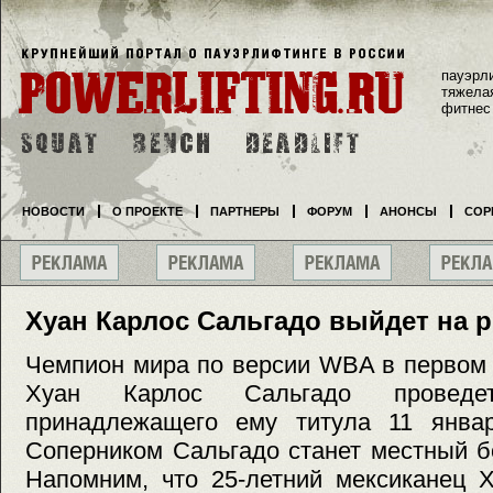
пауэрл
тяжела
фитнес
НОВОСТИ
О ПРОЕКТЕ
ПАРТНЕРЫ
ФОРУМ
АНОНСЫ
СОР
Хуан Карлос Сальгадо выйдет на р
Чемпион мира по версии WBA в первом л
Хуан Карлос Сальгадо провед
принадлежащего ему титула 11 январ
Cоперником Сальгадо станет местный б
Напомним, что 25-летний мексиканец 