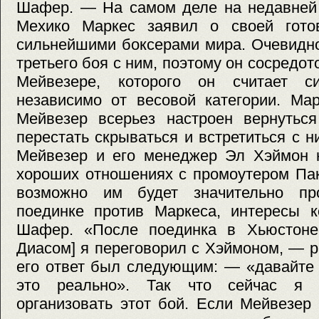
Шафер. — На самом деле на недавней 
Мехико Маркес заявил о своей гото
сильнейшими боксерами мира. Очевидно
третьего боя с ним, поэтому он сосредо
Мейвезере, которого он считает с
независимо от весовой категории. Мар
Мейвезер всерьез настроен вернуться
перестать скрываться и встретиться с н
Мейвезер и его менеджер Эл Хэймон н
хороших отношениях с промоутером Па
возможно им будет значительно пр
поединке против Маркеса, интересы к
Шафер. «После поединка в Хьюстоне
Диасом] я переговорил с Хэймоном, — 
его ответ был следующим: — «давайте 
это реально». Так что сейчас я 
организовать этот бой. Если Мейвезер