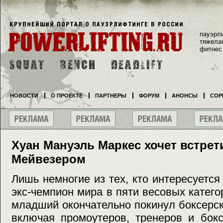
пауэрл
тяжела
фитнес
НОВОСТИ
О ПРОЕКТЕ
ПАРТНЕРЫ
ФОРУМ
АНОНСЫ
СОР
Хуан Мануэль Маркес хочет встре
Мейвезером
Лишь немногие из тех, кто интересуется
экс-чемпион мира в пяти весовых катег
младший окончательно покинул боксерск
включая промоутеров, тренеров и бокс