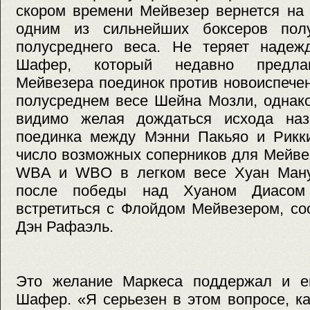
скором времени Мейвезер вернется на 
одним из сильнейших боксеров полу
полусреднего веса. Не теряет наде
Шафер, который недавно предлаг
Мейвезера поединок против новоиспече
полусреднем весе Шейна Мозли, однако
видимо желая дождаться исхода наз
поединка между Мэнни Пакьяо и Рикки
число возможных соперников для Мейве
WBA и WBO в легком весе Хуан Ману
после победы над Хуаном Диасом
встретиться с Флойдом Мейвезером, со
Дэн Рафаэль.
Это желание Маркеса поддержал и е
Шафер. «Я серьезен в этом вопросе, к