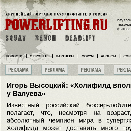
пауэрл
тяжела
фитнес
НОВОСТИ
О ПРОЕКТЕ
ПАРТНЕРЫ
ФОРУМ
АНОНСЫ
СОР
Игорь Высоцкий: «Холифилд впол
у Валуева»
Известный российский боксер-любит
полагает, что, несмотря на возрас
абсолютный чемпион мира в супертя
Холифилд может доставить много тру