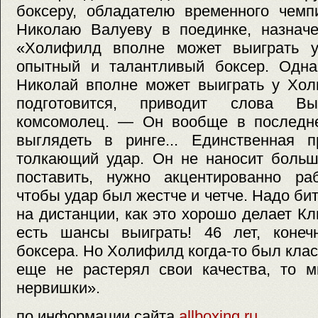
боксеру, обладателю временного чемп
Николаю Валуеву в поединке, назначе
«Холифилд вполне может выиграть у
опытный и талантливый боксер. Одн
Николай вполне может выиграть у Хол
подготовится, приводит слова Вы
комсомолец. — Он вообще в последн
выглядеть в ринге... Единственная
толкающий удар. Он не наносит больш
поставить, нужно акцентированно ра
чтобы удар был жестче и четче. Надо би
на дистанции, как это хорошо делает Кли
есть шансы выиграть! 46 лет, конеч
боксера. Но Холифилд когда-то был кла
еще не растерял свои качества, то м
нервишки».
по информации сайта
allboxing.ru