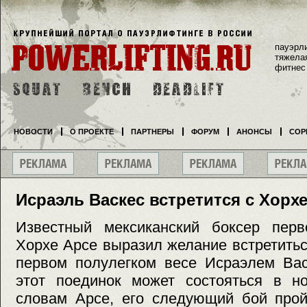
пауэрл
тяжела
фитнес
НОВОСТИ
О ПРОЕКТЕ
ПАРТНЕРЫ
ФОРУМ
АНОНСЫ
СОР
Исраэль Васкес встретится с Хорх
Известный мексиканский боксер перв
Хорхе Арсе выразил желание встретить
первом полулегком весе Исраэлем Вас
этот поединок может состояться в но
словам Арсе, его следующий бой прой