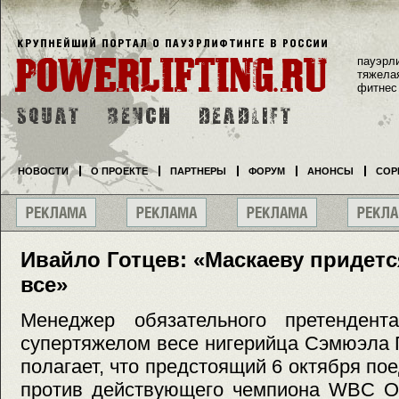
пауэрл
тяжела
фитнес
НОВОСТИ
О ПРОЕКТЕ
ПАРТНЕРЫ
ФОРУМ
АНОНСЫ
СОР
Ивайло Готцев: «Маскаеву придетс
все»
Менеджер обязательного претенде
супертяжелом весе нигерийца Сэмюэла 
полагает, что предстоящий 6 октября по
против действующего чемпиона WBC Ол