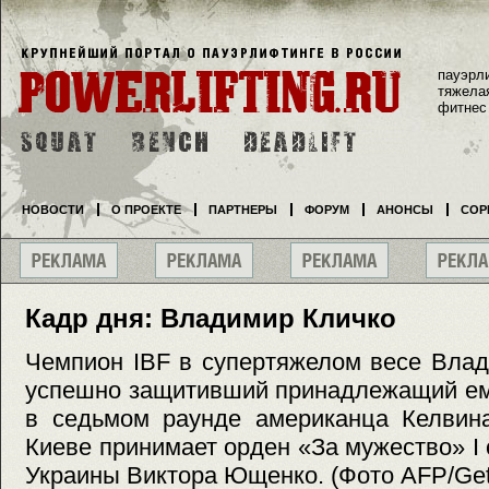
пауэрл
тяжела
фитнес
НОВОСТИ
О ПРОЕКТЕ
ПАРТНЕРЫ
ФОРУМ
АНОНСЫ
СОР
Кадр дня: Владимир Кличко
Чемпион IBF в супертяжелом весе Влад
успешно защитивший принадлежащий ему
в седьмом раунде американца Келвина
Киеве принимает орден «За мужество» І 
Украины Виктора Ющенко. (Фото AFP/Get