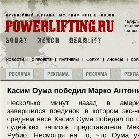
пауэрл
тяжела
фитнес
НОВОСТИ
О ПРОЕКТЕ
ПАРТНЕРЫ
ФОРУМ
АНОНСЫ
СОР
Касим Оума победил Марко Антон
Несколько минут назад в америк
завершился поединок, в котором экс-
среднем весе Касим Оума победил по о
судейских записок представителя Ме
Рубио. Несмотря на то, что Оума у