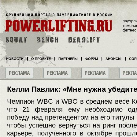
пауэрл
тяжела
фитнес
НОВОСТИ
О ПРОЕКТЕ
ПАРТНЕРЫ
ФОРУМ
АНОНСЫ
СОР
Келли Павлик: «Мне нужна убедит
Чемпион WBC и WBO в среднем весе Ке
что 21 февраля ему необходимо оде
победу над претендентом на его титулы
чтобы успешно вернуться на ринг посл
карьере, полученного в октябре прошл