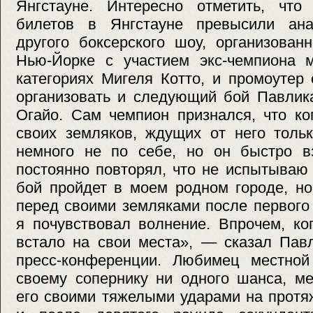
Янгстауне. Интересно отметить, чт
билетов в Янгстауне превысили ана
другого боксерского шоу, организова
Нью-Йорке с участием экс-чемпиона 
категориях Мигеля Котто, и промоутер 
организовать и следующий бой Павлик
Огайо. Сам чемпион признался, что ко
своих земляков, ждущих от него толь
немного не по себе, но он быстро в
постоянно повторял, что не испытываю 
бой пройдет в моем родном городе, но
перед своими земляками после первого
я почувствовал волнение. Впрочем, ког
встало на свои места», — сказал Пав
пресс-конференции. Любимец местной
своему сопернику ни одного шанса, м
его своими тяжелыми ударами на протя