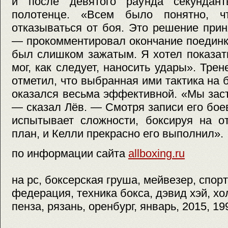
и после девятого раунда секундан
полотенце. «Всем было понятно, 
отказываться от боя. Это решение при
— прокомментировал окончание поединк
был слишком зажатым. Я хотел показат
мог, как следует, наносить удары». Тре
отметил, что выбранная ими тактика на 
оказался весьма эффективной. «Мы заст
— сказал Лёв. — Смотря записи его боев
испытывает сложности, боксируя на о
план, и Келли прекрасно его выполнил».
по информации сайта
allboxing.ru
на pc, боксерская груша, мейвезер, спор
федерация, техника бокса, дэвид хэй, хо
пенза, рязань, оренбург, январь, 2015, 19