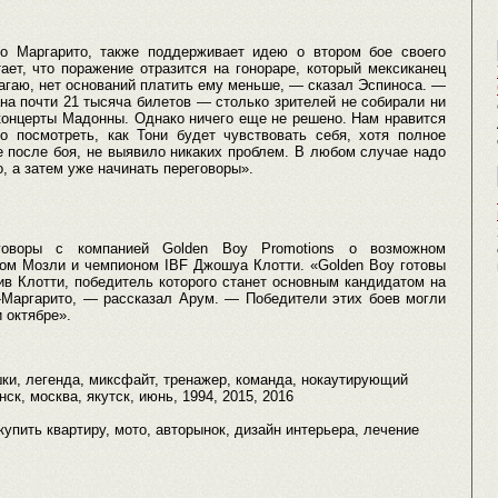
о Маргарито, также поддерживает идею о втором бое своего
ает, что поражение отразится на гонораре, который мексиканец
агаю, нет оснований платить ему меньше, — сказал Эспиноса. —
ана почти 21 тысяча билетов — столько зрителей не собирали ни
 концерты Мадонны. Однако ничего еще не решено. Нам нравится
о посмотреть, как Тони будет чувствовать себя, хотя полное
 после боя, не выявило никаких проблем. В любом случае надо
, а затем уже начинать переговоры».
оворы с компанией Golden Boy Promotions о возможном
м Мозли и чемпионом IBF Джошуа Клотти. «Golden Boy готовы
в Клотти, победитель которого станет основным кандидатом на
-Маргарито, — рассказал Арум. — Победители этих боев могли
 октябре».
ки, легенда, миксфайт, тренажер, команда, нокаутирующий
ск, москва, якутск, июнь, 1994, 2015, 2016
купить квартиру, мото, авторынок, дизайн интерьера, лечение