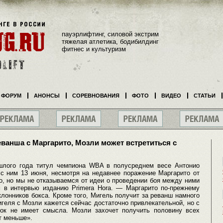
пауэрлифтинг, силовой экстрим
тяжелая атлетика, бодибилдинг
фитнес и культуризм
ФОРУМ
АНОНСЫ
СОРЕВНОВАНИЯ
ФОТО
ВИДЕО
СТАТЬИ
еванша с Маргарито, Мозли может встретиться с
шлого года титул чемпиона WBA в полусреднем весе Антонио
 с ним 13 июня, несмотря на недавнее поражение Маргарито от
о, но мы не отказываемся от идеи о проведении боя между ними
 в интервью изданию Primera Hora. — Маргарито по-прежнему
лонников бокса. Кроме того, Мигель получит за реванш намного
геля с Мозли кажется сейчас достаточно привлекательной, но с
нок не имеет смысла. Мозли захочет получить половину всех
т меньше».