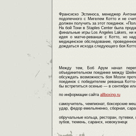
Франсиско Эспиноса, менеджер Антони
подопечного с Мигелем Котто и не счит
должен получить за этот поединок. «Пол
На бой Тони в Staples Center была прод
финальные игры Los Angeles Lakers, ни
идея о матче-реванше с Котто, но над
медицинское обследование, проведенное
дождаться исхода следующего боя Котто
Между тем, Боб Арум начал перег
объединительном поединке между Шейно
обсуждать возможность боя Мозли проти
поединок с победителем реванша Котто
бы встретиться осенью — в сентябре или
по информации сайта
allboxing.ru
самоучитель, чемпионат, боксерские меш
удар, федор емельяненко, сборная, саран
обручальные кольца, ресторан, путевки, 
зубов, тюмень, саранск, новокузнецк