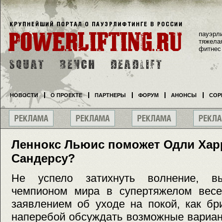
пауэрл
тяжела
фитнес
НОВОСТИ
О ПРОЕКТЕ
ПАРТНЕРЫ
ФОРУМ
АНОНСЫ
СОР
Леннокс Льюис поможет Одли Хар
Сандерсу?
Не успело затихнуть волнение, в
чемпионом мира в супертяжелом вес
заявлением об уходе на покой, как б
наперебой обсуждать возможные вариан