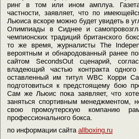
ринг в том или ином амплуа. Газета
частности, заявляет, что по имеющей
Льюиса вскоре можно будет увидеть в уг
Олимпиады в Сиднее и самопровозгл
чемпионских традиций британского бок
то же время, журналисты The Indepen
вероятным и обнародованный ранее по
сайтом SecondsOut сценарий, согла
владеющий частью контракта одного
оставленный им титул WBC Корри Са
подготовиться к предстоящему бою пр
Сам же Льюис пока заявляет, что хот
заняться спортивным менеджментом, н
свою промоутерскую компанию ра
профессионального бокса.
по информации сайта
allboxing.ru