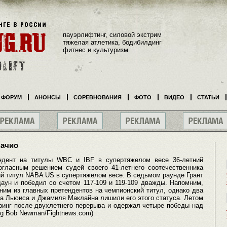
пауэрлифтинг, силовой экстрим
тяжелая атлетика, бодибилдинг
фитнес и культуризм
ФОРУМ
АНОНСЫ
СОРЕВНОВАНИЯ
ФОТО
ВИДЕО
СТАТЬИ
начио
ндент на титулы WBC и IBF в супертяжелом весе 36-летний
гласным решением судей своего 41-летнего соотечественника
й титул NABA US в супертяжелом весе. В седьмом раунде Грант
аун и победил со счетом 117-109 и 119-109 дважды. Напомним,
ним из главных претендентов на чемпионский титул, однако два
а Льюиса и Джамиля Маклайна лишили его этого статуса. Летом
ринг после двухлетнего перерыва и одержал четыре победы над
ng Bob Newman/Fightnews.com)