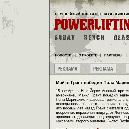
НОВОСТИ
О ПРОЕКТЕ
ПАРТНЕРЫ
Майкл Грант победил Пола Мари
15 ноября в Нью-Йорке бывший прете
американец Майкл Грант победил едино
Пола Мариначио и завоевал региональны
дважды послал своего соперника в нокд
что восемь лет назад Грант считался од
досрочных поражения подряд от Леннокс
прошлого года американец вернулся на 
боксерами второго эшелона. (Фото: Boxi