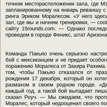
точном месторасположении зала, где Мэ
запланированному на январь реваншу с
ринга Эриком Моралесом. «У него здес
зал, где мы и начнем тренировки, — со
сайту 15rounds.com. — Однако послед
проведем в городе Феникс, штат Аризона
Команда Пакьяо очень серьезно настр
бой с мексиканцем и не придает особо
поражению Моралеса от Захира Рахима.
том, чтобы Пакьяо отказался от праз
рождения 17 декабря, который он хоте
размахом в своем родном городе. «Д
каждый год, а такой бой выпадает лиш
сказал Роуч. — Мы ожидаем, что прот
Моралес, который недооценил своего по