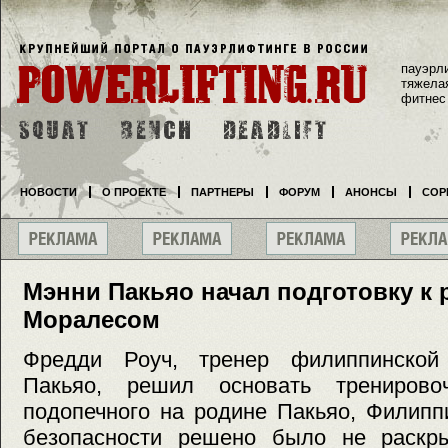
пауэрл
тяжела
фитнес
НОВОСТИ
О ПРОЕКТЕ
ПАРТНЕРЫ
ФОРУМ
АНОНСЫ
СОР
Мэнни Пакьяо начал подготовку к
Моралесом
Фредди Роуч, тренер филиппинской
Пакьяо, решил основать тренирово
подопечного на родине Пакьяо, Филипп
безопасности решено было не раскр