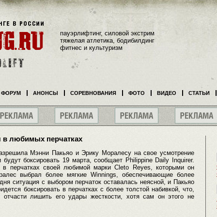
пауэрлифтинг, силовой экстрим
тяжелая атлетика, бодибилдинг
фитнес и культуризм
ФОРУМ
АНОНСЫ
СОРЕВНОВАНИЯ
ФОТО
ВИДЕО
СТАТЬИ
я в любимых перчатках
азрешила Мэнни Пакьяо и Эрику Моралесу на свое усмотрение
будут боксировать 19 марта, сообщает Philippine Daily Inquirer.
 в перчатках своей любимой марки Cleto Reyes, которыми он
оралес выбрал более мягкие Winnings, обеспечивающие более
дня ситуация с выбором перчаток оставалась неясной, и Пакьяо
ридется боксировать в перчатках с более толстой набивкой, что,
 отчасти лишить его удары жесткости, хотя сам он этого не