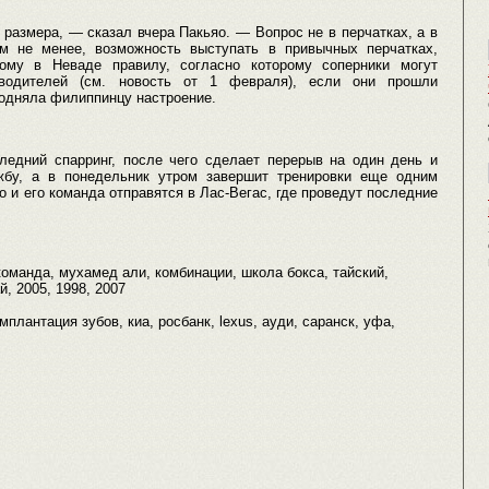
размера, — сказал вчера Пакьяо. — Вопрос не в перчатках, а в
ем не менее, возможность выступать в привычных перчатках,
тому в Неваде правилу, согласно которому соперники могут
зводителей (см. новость от 1 февраля), если они прошли
одняла филиппинцу настроение.
ледний спарринг, после чего сделает перерыв на один день и
жбу, а в понедельник утром завершит тренировки еще одним
о и его команда отправятся в Лас-Вегас, где проведут последние
команда, мухамед али, комбинации, школа бокса, тайский,
й, 2005, 1998, 2007
имплантация зубов, киа, росбанк, lexus, ауди, саранск, уфа,