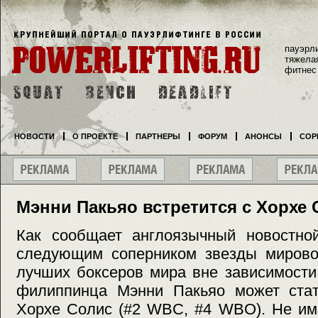
пауэрл
тяжела
фитнес
НОВОСТИ
О ПРОЕКТЕ
ПАРТНЕРЫ
ФОРУМ
АНОНСЫ
СОР
Мэнни Пакьяо встретится с Хорхе
Как сообщает англоязычный новостной
следующим соперником звезды мировог
лучших боксеров мира вне зависимости
филиппинца Мэнни Пакьяо может стат
Хорхе Солис (#2 WBC, #4 WBO). Не им