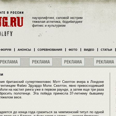
пауэрлифтинг, силовой экстрим
тяжелая атлетика, бодибилдинг
фитнес и культуризм
ФОРУМ
АНОНСЫ
СОРЕВНОВАНИЯ
ФОТО
ВИДЕО
СТАТЬИ
ли
ния британский супертяжеловес Мэтт Скелтон вчера в Лондоне
гентинцем Фабио Эдуардо Моли. Скелтон, явно превосходивший
Моли на настил ринга уже в первом раунде, а затем еще три раза
бросить полотенце. Эта победа принесла 37-летнему бывшему
тяжелом весе.
адеется до конца года сразиться за чемпионский титул по одной
т драться с Кличко, я буду готов к этому, — сказал британец. —