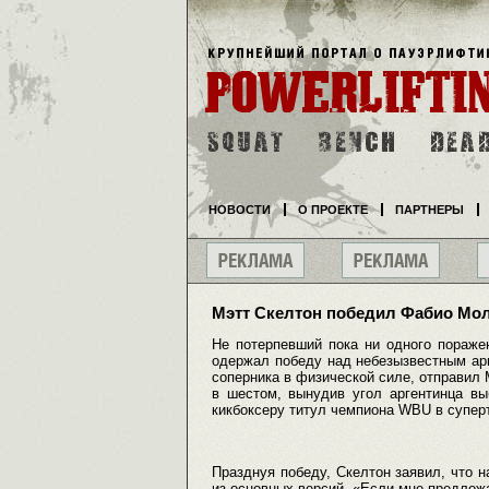
НОВОСТИ
О ПРОЕКТЕ
ПАРТНЕРЫ
Мэтт Скелтон победил Фабио Мо
Не потерпевший пока ни одного пораже
одержал победу над небезызвестным ар
соперника в физической силе, отправил 
в шестом, вынудив угол аргентинца вы
кикбоксеру титул чемпиона WBU в супер
Празднуя победу, Скелтон заявил, что н
из основных версий. «Если мне предложа