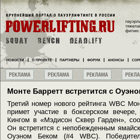
пауэрл
тяжела
фитнес
НОВОСТИ
О ПРОЕКТЕ
ПАРТНЕРЫ
ФОРУМ
АНОНСЫ
СОР
Монте Барретт встретится с Оуэн
Третий номер нового рейтинга WBC Мон
примет участие в боксерском вечере,
Кингом в «Мэдисон Сквер Гарден», соо
Он встретится с непобежденным ямайс
Оуэном Беком (#4 WBC). Победител