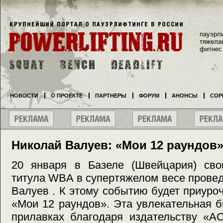
пауэрл
тяжела
фитнес
НОВОСТИ
О ПРОЕКТЕ
ПАРТНЕРЫ
ФОРУМ
АНОНСЫ
СОР
Николай Валуев: «Мои 12 раундов
20 января в Базеле (Швейцария) св
титула WBA в супертяжелом весе прове
Валуев . К этому событию будет приуроч
«Мои 12 раундов». Эта увлекательная 
прилавках благодаря издательству «АС