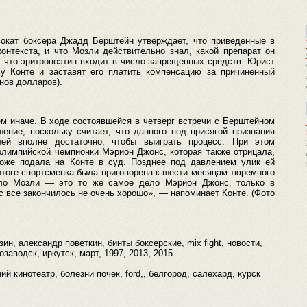
вокат боксера Джадд Берштейн утверждает, что приведенные в
онтекста, и что Мозли действительно знал, какой препарат он
, что эритропоэтин входит в число запрещенных средств. Юрист
 у Конте и заставят его платить компенсацию за причиненный
нов долларов).
м иначе. В ходе состоявшейся в четверг встречи с Берштейном
ение, поскольку считает, что данного под присягой признания
ей вполне достаточно, чтобы выиграть процесс. При этом
лимпийской чемпионки Мэрион Джонс, которая также отрицала,
тоже подала на Конте в суд. Позднее под давлением улик ей
итоге спортсменка была приговорена к шести месяцам тюремного
ело Мозли — это то же самое дело Мэрион Джонс, только в
 все закончилось не очень хорошо», — напоминает Конте. (Фото
ин, александр поветкин, бинты боксерские, mix fight, новости,
заводск, иркутск, март, 1997, 2013, 2015
шний кинотеатр, болезни почек, ford,, белгород, салехард, курск