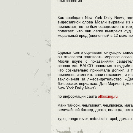
эритропоэтин.
Как сообщает New York Daily News, ад
видеозаписи слова Мозли вырваны из к
принимает, но не был осведомлен о том
полагает, что они легко выиграют суд
моральный вред (оцененный в 12 миллио
Однако Конте оценивает ситуацию совсе
он отказался подписать мировое соглаш
Мозли вкупе с показаниями свидетел
основатель BALCO напомнил о судьбе о
что сознательно принимала допинг, и 
пришлось изменить свои показания, и в 
заключения за лжесвидетельство. «Д
боксерских перчатках. Для Мэрион Джонс
New York Daily News)
по информации сайта
allboxing.ru
майк тайсон, чемпионат, чемпионка, магаз
величайший боксер, драка, вологда, петро
туры, range rover, mitsubishi, opel, дома