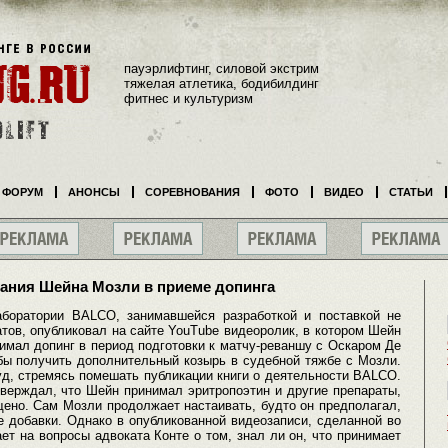
пауэрлифтинг, силовой экстрим
тяжелая атлетика, бодибилдинг
фитнес и культуризм
ФОРУМ
АНОНСЫ
СОРЕВНОВАНИЯ
ФОТО
ВИДЕО
СТАТЬИ
ания Шейна Мозли в приеме допинга
аборатории BALCO, занимавшейся разработкой и поставкой не
тов, опубликовал на сайте YouTube видеоролик, в котором Шейн
имал допинг в период подготовки к матчу-реваншу с Оскаром Де
обы получить дополнительный козырь в судебной тяжбе с Мозли.
уд, стремясь помешать публикации книги о деятельности BALCO.
тверждал, что Шейн принимал эритропоэтин и другие препараты,
щено. Сам Мозли продолжает настаивать, будто он предполагал,
 добавки. Однако в опубликованной видеозаписи, сделанной во
т на вопросы адвоката Конте о том, знал ли он, что принимает