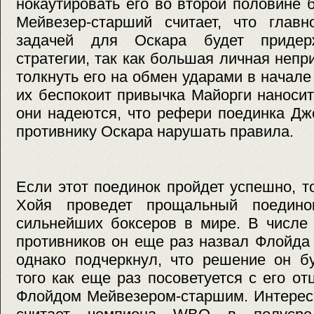
нокаутировать его во второй половине 
Мейвезер-старший считает, что глав
задачей для Оскара будет придер
стратегии, так как большая личная непр
толкнуть его на обмен ударами в начале
их беспокоит привычка Майорги наносит
они надеются, что рефери поединка Дж
противнику Оскара нарушать правила.
Если этот поединок пройдет успешно, т
Хойя проведет прощальный поедино
сильнейших боксеров в мире. В числе
противников он еще раз назвал Флойда
однако подчеркнул, что решение он б
того как еще раз посоветуется с его о
Флойдом Мейвезером-старшим. Интересн