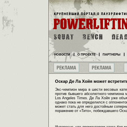
НОВОСТИ
О ПРОЕКТЕ
ПАРТНЕРЫ
Оскар Де Ла Хойя может встрети
Экс-чемпион мира в шести весовых кат
против бывшего абсолютного чемпиона 
Los Angeles Times. Де Ла Хойя уже объя
однако пока не определился с оппоненто
может стать для него достойным соперни
поражение от «Тито», побеждавшего Оска
Интересно, что промоутером этого боя м