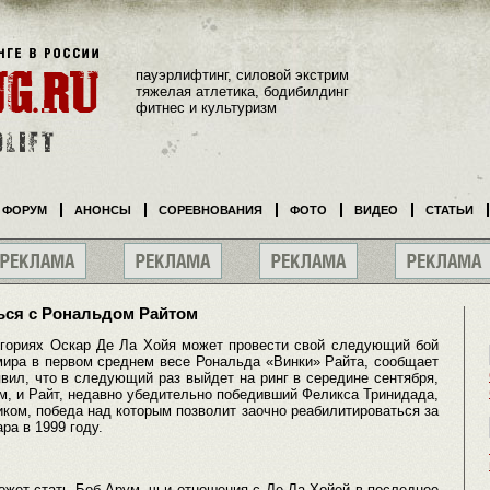
пауэрлифтинг, силовой экстрим
тяжелая атлетика, бодибилдинг
фитнес и культуризм
ФОРУМ
АНОНСЫ
СОРЕВНОВАНИЯ
ФОТО
ВИДЕО
СТАТЬИ
ться с Рональдом Райтом
егориях Оскар Де Ла Хойя может провести свой следующий бой
мира в первом среднем весе Рональда «Винки» Райта, сообщает
вил, что в следующий раз выйдет на ринг в середине сентября,
м, и Райт, недавно убедительно победивший Феликса Тринидада,
ком, победа над которым позволит заочно реабилитироваться за
ра в 1999 году.
ожет стать Боб Арум, чьи отношения с Де Ла Хойей в последнее