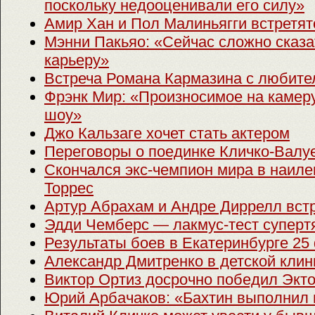
поскольку недооценивали его силу»
Амир Хан и Пол Малиньягги встретят
Мэнни Пакьяо: «Сейчас сложно сказа
карьеру»
Встреча Романа Кармазина с любите
Фрэнк Мир: «Произносимое на камер
шоу»
Джо Кальзаге хочет стать актером
Переговоры о поединке Кличко-Валу
Скончался экс-чемпион мира в наил
Торрес
Артур Абрахам и Андре Диррелл встр
Эдди Чемберс — лакмус-тест суперт
Результаты боев в Екатеринбурге 25
Александр Дмитренко в детской клин
Виктор Ортиз досрочно победил Экт
Юрий Арбачаков: «Бахтин выполнил 