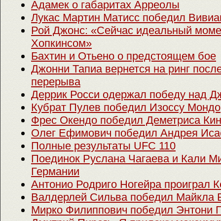
Адамек о габаритах Арреолы
Лукас Мартин Матисс победил Вивиа
Рой Джонс: «Сейчас идеальный моме
Хопкинсом»
Бахтин и Отьено о предстоящем бое
Джонни Тапиа вернется на ринг после
перерыва
Деррик Росси одержал победу над 
Кубрат Пулев победил Изоссу Мондо
Фрес Окендо победил Деметриса Кин
Олег Ефимович победил Андрея Иса
Полные результаты UFC 110
Поединок Руслана Чагаева и Кали Ми
Германии
Антонио Родриго Ногейра проиграл К
Валдерлей Сильва победил Майкла 
Мирко Филиппович победил Энтони 