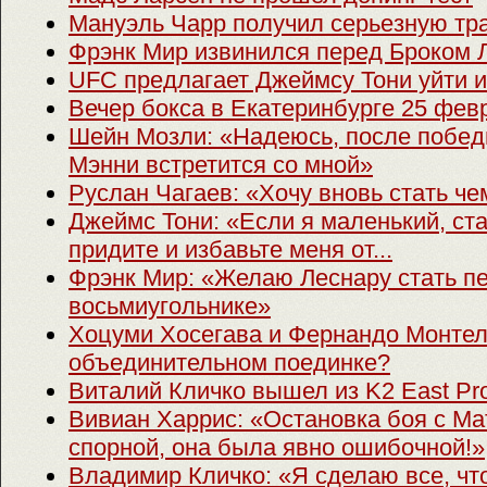
Мануэль Чарр получил серьезную тр
Фрэнк Мир извинился перед Броком 
UFC предлагает Джеймсу Тони уйти 
Вечер бокса в Екатеринбурге 25 фев
Шейн Мозли: «Надеюсь, после побед
Мэнни встретится со мной»
Руслан Чагаев: «Хочу вновь стать ч
Джеймс Тони: «Если я маленький, ста
придите и избавьте меня от...
Фрэнк Мир: «Желаю Леснару стать пе
восьмиугольнике»
Хоцуми Хосегава и Фернандо Монтель
объединительном поединке?
Виталий Кличко вышел из K2 East Pr
Вивиан Харрис: «Остановка боя с М
спорной, она была явно ошибочной!»
Владимир Кличко: «Я сделаю все, чт