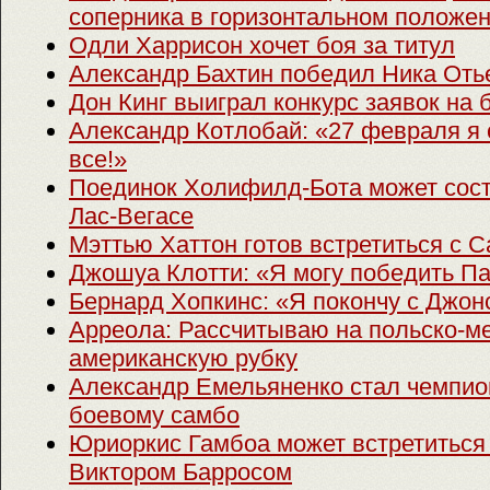
соперника в горизонтальном положе
Одли Харрисон хочет боя за титул
Александр Бахтин победил Ника Оть
Дон Кинг выиграл конкурс заявок на
Александр Котлобай: «27 февраля я
все!»
Поединок Холифилд-Бота может сост
Лас-Вегасе
Мэттью Хаттон готов встретиться с 
Джошуа Клотти: «Я могу победить П
Бернард Хопкинс: «Я покончу с Джон
Арреола: Рассчитываю на польско-ме
американскую рубку
Александр Емельяненко стал чемпио
боевому самбо
Юриоркис Гамбоа может встретиться
Виктором Барросом