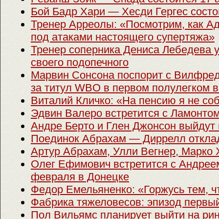
Бой Бадр Хари — Хесди Гергес состо
Тренер Арреолы: «Посмотрим, как А
под атаками настоящего супертяжа»
Тренер соперника Дениса Лебедева 
своего подопечного
Марвин Сонсона поспорит с Вилфре
за титул WBO в первом полулегком 
Виталий Кличко: «На пенсию я не со
Эдвин Валеро встретится с Ламонто
Андре Берто и Глен Джонсон выйдут 
Поединок Абрахам — Диррелл откла
Артур Абрахам, Улли Вегнер, Марко 
Олег Ефимович встретится с Андрее
февраля в Донецке
Федор Емельяненко: «Горжусь тем, ч
Фабрика тяжеловесов: эпизод первы
Пол Вильямс планирует выйти на рин