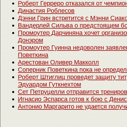
Роберт Герреро отказался от чемпион
Династия Роблесов
Дэнни Грин встретится с Мэнни Сиак
Вандерлей Сильва о предстоящем б
Промоутер Дарчиняна хочет организо
Донэром
Промоутер Гуинна недоволен заявл
Поветкина
Арестован Оливер Макколл
Соперник Поветкина пока не опреде
Роберт Штиглиц проведет защиту тит
Эдуардом Гуткнехтом
Сет Петруцелли отправится трениро
Игнасио Эспарса готов к бою с Ден
Антонио Маргарито не удается получ