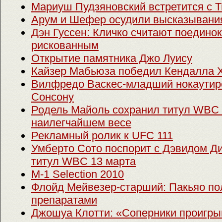
Мариуш Пудзяновский встретится с 
Арум и Шефер осудили высказывани
Дэн Гуссен: Кличко считают поедино
рискованным
Открытие памятника Джо Луису
Кайзер Мабьюза победил Кендалла 
Вилфредо Васкес-младший нокаутир
Сонсону
Родель Майоль сохранил титул WBC 
наилегчайшем весе
Рекламный ролик к UFC 111
Умберто Сото поспорит с Дэвидом Д
титул WBC 13 марта
M-1 Selection 2010
Флойд Мейвезер-старший: Пакьяо по
препаратами
Джошуа Клотти: «Соперники проигры