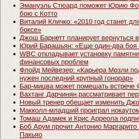
Эмануэль Стюард поможет Юрию Фор
бою с Котто
Виталий Кличко: «2010 год станет дл
боксе»
Джош Барнетт планирует вернуться в
Юрий Барашьян: «Еще один-два боя 
WBC откладывает установку памятни
финансовых проблем
Флойд Мейвезер: «Карьера Мозли под
нужен последний крупный гонорар»
Бар-мицва может помешать встрече 
Вахтанг Дарчинян рассматривает пе
Новый тренер обещает изменить Джо
Макколл-младший проиграл нокауто
Томаш Адамек и Крис Арреола подпис
Боб Арум прочит Антонио Маргарито
Пакьяо