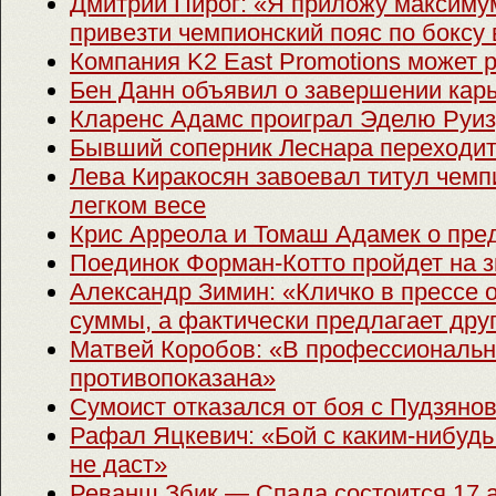
Дмитрий Пирог: «Я приложу максиму
привезти чемпионский пояс по боксу в
Компания K2 East Promotions может 
Бен Данн объявил о завершении кар
Кларенс Адамс проиграл Эделю Руиз
Бывший соперник Леснара переходи
Лева Киракосян завоевал титул чем
легком весе
Крис Арреола и Томаш Адамек о пре
Поединок Форман-Котто пройдет на 
Александр Зимин: «Кличко в прессе 
суммы, а фактически предлагает дру
Матвей Коробов: «В профессиональн
противопоказана»
Сумоист отказался от боя с Пудзяно
Рафал Яцкевич: «Бой с каким-нибуд
не даст»
Реванш Збик — Спада состоится 17 