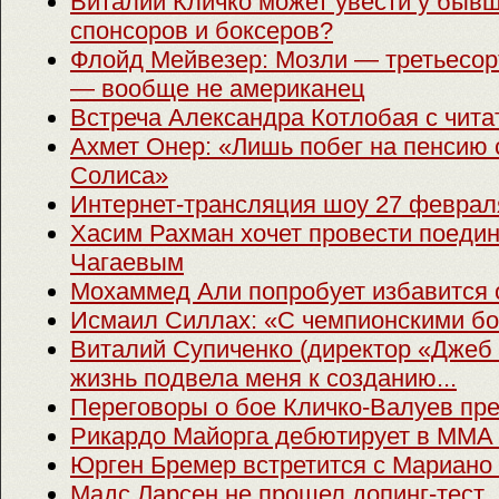
Виталий Кличко может увести у бывш
спонсоров и боксеров?
Флойд Мейвезер: Мозли — третьесор
— вообще не американец
Встреча Александра Котлобая с чита
Ахмет Онер: «Лишь побег на пенсию 
Солиса»
Интернет-трансляция шоу 27 феврал
Хасим Рахман хочет провести поедин
Чагаевым
Мохаммед Али попробует избавится о
Исмаил Силлах: «С чемпионскими бо
Виталий Супиченко (директор «Джеб
жизнь подвела меня к созданию...
Переговоры о бое Кличко-Валуев пр
Рикардо Майорга дебютирует в ММА 
Юрген Бремер встретится с Мариано
Мадс Ларсен не прошел допинг-тест