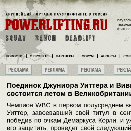
пауэрл
тяжела
фитнес
НОВОСТИ
О ПРОЕКТЕ
ПАРТНЕРЫ
ФОРУМ
АНОНСЫ
СОР
Поединок Джуниора Уиттера и Вив
состоится летом в Великобритани
Чемпион WBC в первом полусреднем ве
Уиттер, завоевавший свой титул в сен
победив по очкам Демаркуса Корли, и 
его защитить, проведет свой следующи