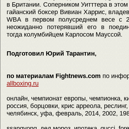
в Британии. Соперником Уитттера в этом
гайанский боксер Вивиан Харрис, влад
WBA в первом полусреднем весе с 2
неожиданно потерявший его в поеди
тогда колумбийцем Карлосом Мауссой.
Подготовил Юрий Тарантин,
по материалам Fightnews.com
по инфо
allboxing.ru
онлайн, чемпионат европы, чемпионка, ки
россия, борцовки, крис арреола, реслинг,
челябинск, уфа, февраль, 2014, 2002, 19
ssangyong, дед мороз, ипотека, gucci, fore