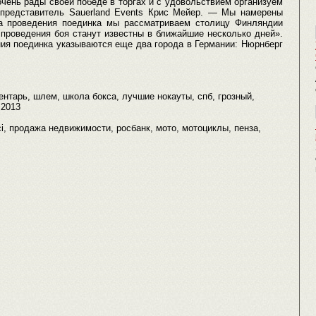
чень рады своей победе в торгах и с удовольствием организуем
 представитель Sauerland Events Крис Мейер. — Мы намерены
та проведения поединка мы рассматриваем столицу Финляндии
 проведения боя станут известны в ближайшие несколько дней».
ния поединка указываются еще два города в Германии: Нюрнберг
вентарь, шлем, школа бокса, лучшие нокауты, спб, грозный,
 2013
ci, продажа недвижимости, росбанк, мото, мотоциклы, пенза,