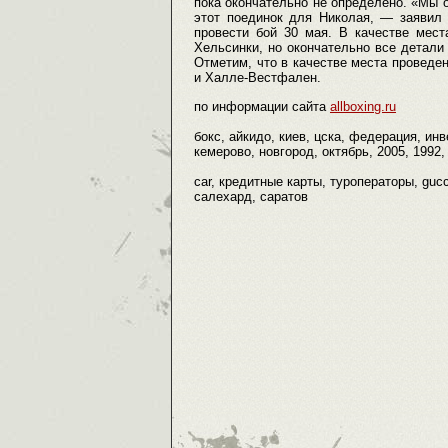
пока окончательно не определено. «Мы о
этот поединок для Николая, — заявил
провести бой 30 мая. В качестве мес
Хельсинки, но окончательно все детали
Отметим, что в качестве места проведе
и Халле-Вестфален.
по информации сайта
allboxing.ru
бокс, айкидо, киев, цска, федерация, ин
кемерово, новгород, октябрь, 2005, 1992,
car, кредитные карты, туроператоры, guc
салехард, саратов