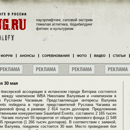
пауэрлифтинг, силовой экстрим
тяжелая атлетика, бодибилдинг
фитнес и культуризм
ФОРУМ
АНОНСЫ
СОРЕВНОВАНИЯ
ФОТО
ВИДЕО
СТАТЬИ
я 30 мая
боксерской ассоциации в испанском городе Виториа состоялся
нка между чемпионом WBA Николаем Валуевым и «чемпионом в
ии Русланом Чагаевым. Представляющая интересы Валуева
ents победила в торгах представителей Руслана Чагаева из
призовой фонд в размере 2 814 тысяч долларов. Предложение
венными конкурентами Sauerland Events, составило 2 165 тысяч
Чагаев получит 55 процентов от общего призового фонда (1 548
 процентов (1 266 тысяч долларов). В соответствии с заявкой,
ми Валуева, поединок состоится 30 мая. Место проведения боя