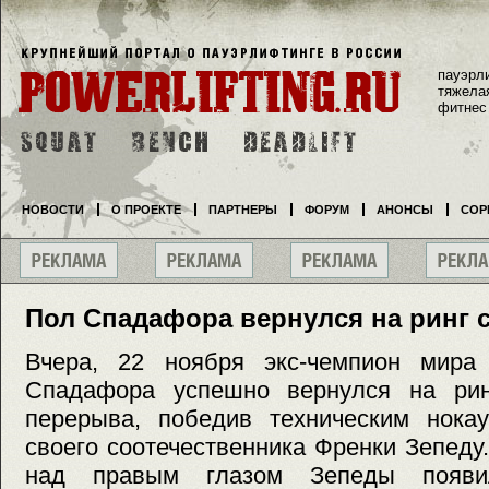
пауэрл
тяжела
фитнес
НОВОСТИ
О ПРОЕКТЕ
ПАРТНЕРЫ
ФОРУМ
АНОНСЫ
СОР
Пол Спадафора вернулся на ринг 
Вчера, 22 ноября экс-чемпион мира
Спадафора успешно вернулся на рин
перерыва, победив техническим нока
своего соотечественника Френки Зепеду
над правым глазом Зепеды появил