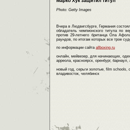
Марко Хук защитил титул
Photo: Getty Images
Вчера в Людвигсбурге, Германия состоял
обладатель чемпионского титула по 
против 29-летнего британца Ола Афол
раундов, по итогам которых все трое суд
по информации сайта
allboxing.ru
онлайн, мейвезер, для начинающих, одеж
арреола, красноярск, оренбург, барнаул, 
новый год, серьги золотые, film schools, 
владивосток, челябинск