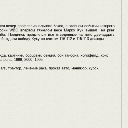
ся вечер профессионального бокса, в главном событии которого
версии WBO впервом тяжелом весе Марко Хук вышел на ринг
аби. Поединок продлился все отведенные на него двенадцать
ей отдали победу Хуку со счетом 116-112 и 115-113 дважды.
да, картинки, борцовки, секция, бои тайсона, холифилд, крис
апрель, 1999, 2000, 1995
cars, трактор, лечение рака, прокат авто, маникюр, курск,