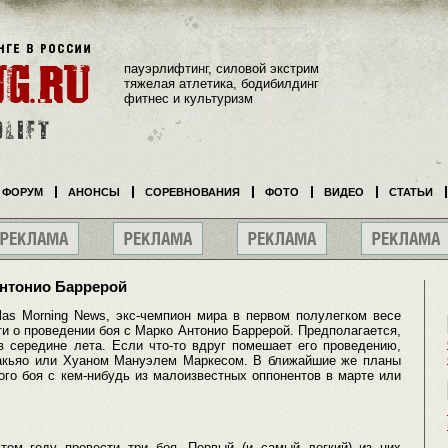
пауэрлифтинг, силовой экстрим
тяжелая атлетика, бодибилдинг
фитнес и культуризм
ФОРУМ
АНОНСЫ
СОРЕВНОВАНИЯ
ФОТО
ВИДЕО
СТАТЬИ
Антонио Баррерой
las Morning News, экс-чемпион мира в первом полулегком весе
и о проведении боя с Марко Антонио Баррерой. Предполагается,
в середине лета. Если что-то вдруг помешает его проведению,
Пакьяо или Хуаном Мануэлем Маркесом. В ближайшие же планы
ого боя с кем-нибудь из малоизвестных оппонентов в марте или
том году провести три боя. Первый (и самый легкий) из них