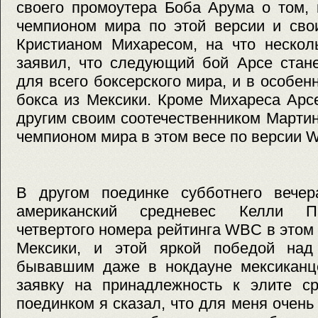
своего промоутера Боба Арума о том, 
чемпионом мира по этой версии и сво
Кристианом Михаресом, на что нескол
заявил, что следующий бой Арсе стан
для всего боксерского мира, и в особен
бокса из Мексики. Кроме Михареса Арс
другим своим соотечественником Марти
чемпионом мира в этом весе по версии 
В другом поединке субботнего вече
американский средневес Келли Па
четвертого номера рейтинга WBC в этом 
Мексики, и этой яркой победой над
бывавшим даже в нокдауне мексиканц
заявку на принадлежность к элите ср
поединком я сказал, что для меня очень