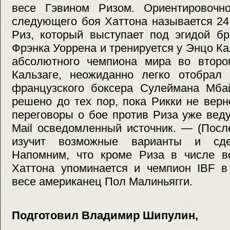
весе Гэвином Ризом. Ориентировочн
следующего боя Хаттона называется 24
Риз, который выступает под эгидой бр
Фрэнка Уоррена и тренируется у Энцо Ка
абсолютного чемпиона мира во втор
Кальзаге, неожиданно легко отобрал 
французского боксера Сулеймана Мбай
решено до тех пор, пока Рикки не верн
переговоры о бое против Риза уже вед
Mail осведомленный источник. — (Посл
изучит возможные варианты и сде
Напомним, что кроме Риза в числе в
Хаттона упоминается и чемпион IBF в
весе американец Пол Малиньягги.
Подготовил Владимир Шипулин,