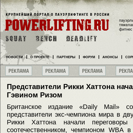
пауэрл
тяжела
фитнес
НОВОСТИ
О ПРОЕКТЕ
ПАРТНЕРЫ
ФОРУМ
АНОНСЫ
СОР
Представители Рикки Хаттона нач
Гэвином Ризом
Британское издание «Daily Mail» с
представители экс-чемпиона мира в дв
Рикки Хаттона начали переговоры
соотечественником, чемпионом WBA в